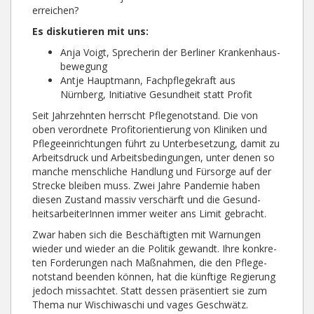
erreichen?
Es diskutieren mit uns:
Anja Voigt, Sprecherin der Ber­li­ner Kran­ken­haus­
be­we­gung
Antje Hauptmann, Fachpflegekraft aus
Nürnberg, Initiative Gesundheit statt Profit
Seit Jahrzehnten herrscht Pflegenotstand. Die von
oben ver­ord­ne­te Profitor­ien­tie­rung von Kliniken und
Pfle­ge­ein­rich­tung­en führt zu Unterbesetzung, damit zu
Ar­beits­druck und Ar­beits­­be­ding­­ung­en, unter denen so
manche mensch­liche Hand­­­lung und Für­­sorge auf der
Strecke blei­ben muss. Zwei Jahre Pandemie haben
diesen Zu­stand massiv verschärft und die Ge­sund­
heits­ar­bei­terInnen immer weiter ans Limit gebracht.
Zwar ha­ben sich die Be­­schäf­tig­ten mit War­nung­en
wie­der und wieder an die Po­li­tik ge­wandt. Ihre kon­­kre­
ten For­derungen nach Maß­­nah­men, die den Pfle­ge­
notstand beenden können, hat die künf­tige Re­gie­­rung
je­doch missachtet. Statt des­sen prä­sen­tiert sie zum
The­­ma nur Wischi­wa­schi und vages Ge­schwätz.