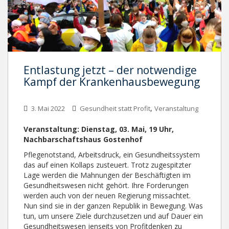
Entlastung jetzt – der notwendige
Kampf der Krankenhausbewegung
,
3. Mai 2022
Gesundheit statt Profit
Veranstaltung
Veranstaltung: Dienstag, 03. Mai, 19 Uhr,
Nachbarschaftshaus Gostenhof
Pflegenotstand, Arbeitsdruck, ein Gesundheitssystem
das auf einen Kollaps zusteuert. Trotz zugespitzter
Lage werden die Mahnungen der Be­schäf­tig­ten im
Gesundheitswesen nicht gehört. Ihre For­de­run­gen
werden auch von der neu­en Re­gie­rung missachtet.
Nun sind sie in der ganzen Republik in Be­we­­gung. Was
tun, um un­se­re Ziele durch­zuset­zen und auf Dauer ein
Ge­­sund­heits­wesen jen­seits von Pro­fit­den­ken zu