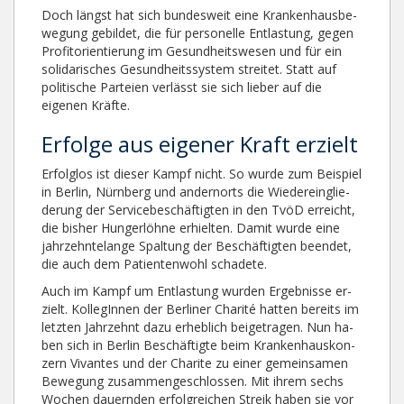
Doch längst hat sich bundesweit eine Kranken­haus­be­
we­gung gebildet, die für per­sonelle Entlastung, gegen
Pro­fit­o­ri­en­tie­rung im Gesundheitswesen und für ein
so­li­da­ri­sches Ge­sund­heits­sys­tem streitet. Statt auf
politische Par­teien verlässt sie sich lieber auf die
eigenen Kräfte.
Erfolge aus eigener Kraft erzielt
Erfolglos ist dieser Kampf nicht. So wurde zum Bei­spiel
in Berlin, Nürnberg und andernorts die Wie­der­ein­glie­
de­rung der Ser­vice­be­schäf­tigten in den TvöD erreicht,
die bisher Hungerlöhne er­hiel­ten. Damit wurde eine
jahr­zehntelange Spal­tung der Be­schäf­tigten beendet,
die auch dem Pa­tien­ten­wohl schadete.
Auch im Kampf um Entlastung wurden Ergebnisse er­
zielt. Kol­le­gIn­­nen der Ber­li­ner Charité hatten bereits im
letzten Jahr­zehnt da­zu erheblich beigetragen. Nun ha­
ben sich in Ber­lin Be­schäf­tig­te beim Kran­ken­haus­kon­
zern Vivantes und der Cha­­rite zu einer ge­mein­sa­men
Be­we­gung zu­sam­men­ge­schlos­sen. Mit ihrem sechs
Wo­­ch­en dau­ernden erfolgreichen Streik haben sie vor