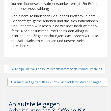
kurzem bun­­­desweit Auf­merk­samkeit erregt. Ein Erfolg
mit hoher Aus­strah­lung.
Von einem solidarischen Gesundheitssystem, in dem
Be­schäf­tig­te ger­­ne arbeiten und das sich Patientinnen
und Pa­tien­ten wünschen, sind wir aber noch weit ent­
fernt. Noch be­stim­men Pro­fit­druck den Alltag in
Kliniken und Pfle­­­­geein­rich­tun­g­­­­en. Wie kön­nen wir un­se­
re Kräfte wirksam einsetzen und un­sere Ziele
erreichen?
Beitragsnavigation
ISA-Kneipe im Mai: Endspurt! Arbeitskampf Soziales und Erziehung
Heraus zum Tag der Pflege 2022 – Fahrraddemo durch Erlangen
Anlaufstelle gegen
Arbeitsunrecht & Offene ISA-