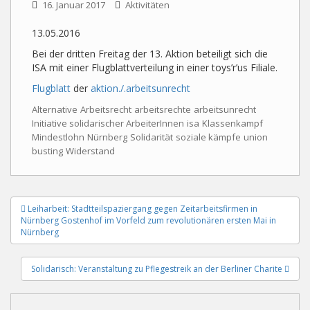
16. Januar 2017
Aktivitäten
13.05.2016
Bei der dritten Freitag der 13. Aktion beteiligt sich die
ISA mit einer Flugblattverteilung in einer toys’r’us Filiale.
Flugblatt
der
aktion./.arbeitsunrecht
Alternative
Arbeitsrecht
arbeitsrechte
arbeitsunrecht
Initiative solidarischer ArbeiterInnen
isa
Klassenkampf
Mindestlohn
Nürnberg
Solidarität
soziale kämpfe
union
busting
Widerstand
Beitragsnavigation
Leiharbeit: Stadtteilspaziergang gegen Zeitarbeitsfirmen in
Nürnberg Gostenhof im Vorfeld zum revolutionären ersten Mai in
Nürnberg
Solidarisch: Veranstaltung zu Pflegestreik an der Berliner Charite