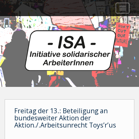
Skip
TOGGLE
to
main
content
Freitag der 13.: Beteiligung an
bundesweiter Aktion der
Aktion./.Arbeitsunrecht Toys’r’us