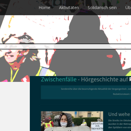
Skip
Home
Aktivitäten
Solidarisch sein
Üb
to
main
content