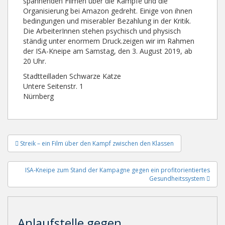
spannenden Filmen über die Kämpfe und die
Organisierung bei Amazon gedreht. Einige von ihnen
bedingungen und miserabler Bezahlung in der Kritik.
Die ArbeiterInnen stehen psychisch und physisch
ständig unter enormem Druck.zeigen wir im Rahmen
der ISA-Kneipe am Samstag, den 3. August 2019, ab
20 Uhr.
Stadtteilladen Schwarze Katze
Untere Seitenstr. 1
Nürnberg
Beitragsnavigation
Streik – ein Film über den Kampf zwischen den Klassen
ISA-Kneipe zum Stand der Kampagne gegen ein profitorientiertes
Gesundheitssystem
Anlaufstelle gegen