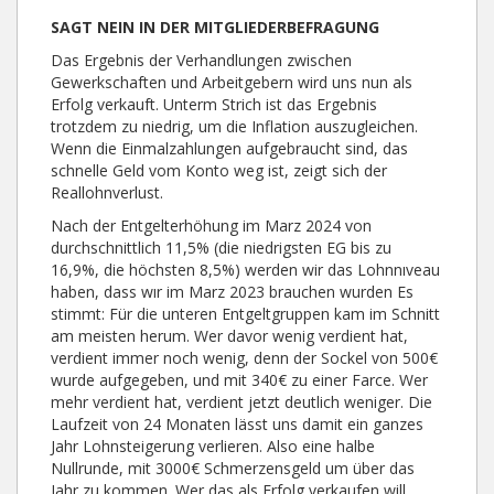
SAGT NEIN IN DER MITGLIEDERBEFRAGUNG
Das Ergebnis der Verhandlungen zwischen
Gewerkschaften und Arbeitgebern wird uns nun als
Erfolg verkauft. Unterm Strich ist das Ergebnis
trotzdem zu niedrig, um die Inflation auszugleichen.
Wenn die Einmalzahlungen aufgebraucht sind, das
schnelle Geld vom Konto weg ist, zeigt sich der
Reallohnverlust.
Nach der Entgelterhöhung im Marz 2024 von
durchschnittlich 11,5% (die niedrigsten EG bis zu
16,9%, die höchsten 8,5%) werden wir das Lohnnıveau
haben, dass wır im Marz 2023 brauchen wurden Es
stimmt: Für die unteren Entgeltgruppen kam im Schnitt
am meisten herum. Wer davor wenig verdient hat,
verdient immer noch wenig, denn der Sockel von 500€
wurde aufgegeben, und mit 340€ zu einer Farce. Wer
mehr verdient hat, verdient jetzt deutlich weniger. Die
Laufzeit von 24 Monaten lässt uns damit ein ganzes
Jahr Lohnsteigerung verlieren. Also eine halbe
Nullrunde, mit 3000€ Schmerzensgeld um über das
Jahr zu kommen. Wer das als Erfolg verkaufen will