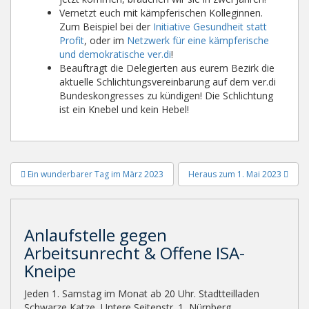
Vernetzt euch mit kämpferischen Kolleginnen.
Zum Beispiel bei der
Initiative Gesundheit statt
Profit
, oder im
Netzwerk für eine kämpferische
und demokratische ver.di
!
Beauftragt die Delegierten aus eurem Bezirk die
aktuelle Schlichtungsvereinbarung auf dem ver.di
Bundeskongresses zu kündigen! Die Schlichtung
ist ein Knebel und kein Hebel!
Beitragsnavigation
Ein wunderbarer Tag im März 2023
Heraus zum 1. Mai 2023
Anlaufstelle gegen
Arbeitsunrecht & Offene ISA-
Kneipe
Jeden 1. Samstag im Monat ab 20 Uhr. Stadtteilladen
Schwarze Katze, Untere Seitenstr. 1, Nürnberg