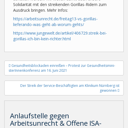
Solidarität mit den streikenden Gorillas-Ridern zum
Ausdruck bringen. Mehr Infos:
https://arbeitsunrecht.de/freitag13-vs-gorillas-
lieferando-was-geht-ab-worum-gehts/
https://www.jungewelt.de/artikel/406729.streik-bei-
gorillas-ich-bin-kein-richter.html
Beitragsnavigation
Gesundheitsblockaden einreißen – Protest zur Gesundheits­mi­ni­
ster­Innen­kon­ferenz am 16. Juni 2021
Der Streik der Service-Beschäftigten am Klinikum Nürnberg ist
gewonnen
Anlaufstelle gegen
Arbeitsunrecht & Offene ISA-