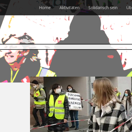
Skip
Home
Aktivitäten
Solidarisch sein
Üb
to
main
content