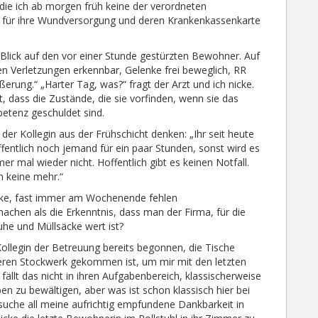
 die ich ab morgen früh keine der verordneten
 für ihre Wundversorgung und deren Krankenkassenkarte
Blick auf den vor einer Stunde gestürzten Bewohner. Auf
 Verletzungen erkennbar, Gelenke frei beweglich, RR
erung.“ „Harter Tag, was?“ fragt der Arzt und ich nicke.
t, dass die Zustände, die sie vorfinden, wenn sie das
etenz geschuldet sind.
der Kollegin aus der Frühschicht denken: „Ihr seit heute
fentlich noch jemand für ein paar Stunden, sonst wird es
 mal wieder nicht. Hoffentlich gibt es keinen Notfall.
h keine mehr.“
äcke, fast immer am Wochenende fehlen
chen als die Erkenntnis, dass man der Firma, für die
he und Müllsäcke wert ist?
Kollegin der Betreuung bereits begonnen, die Tische
ren Stockwerk gekommen ist, um mir mit den letzten
ällt das nicht in ihren Aufgabenbereich, klassischerweise
en zu bewältigen, aber was ist schon klassisch hier bei
rsuche all meine aufrichtig empfundene Dankbarkeit in