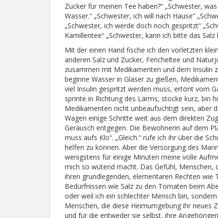
Zucker für meinen Tee haben?“ „Schwester, was 
Wasser.“ „Schwester, ich will nach Hause“ „Schwe
„Schwester, ich werde doch noch gespritzt“ „Sch
Kamillentee“ „Schwester, kann ich bitte das Salz 
Mit der einen Hand fische ich den vorletzten kle
anderen Salz und Zucker, Fencheltee und Natur
zusammen mit Medikamenten und dem Insulin zu
beginne Wasser in Gläser zu gießen, Medikamen
viel Insulin gespritzt werden muss, ertönt vom 
sprinte in Richtung des Lärms, stocke kurz, bin 
Medikamenten nicht unbeaufsichtigt sein, aber d
Wagen einige Schritte weit aus dem direkten Zu
Geräusch entgegen. Die Bewohnerin auf dem Platz 
muss aufs Klo“. „Gleich.“ rufe ich ihr über die Sch
helfen zu können. Aber die Versorgung des Manne
wenigstens für einige Minuten meine volle Aufmer
mich so wütend macht. Das Gefühl, Menschen, d
ihren grundlegenden, elementaren Rechten wie
Bedürfnissen wie Salz zu den Tomaten beim Abend
oder weil ich ein schlechter Mensch bin, sonder
Menschen, die diese Heimumgebung ihr neues Zu
und für die entweder sie selbst, ihre Angehörigen