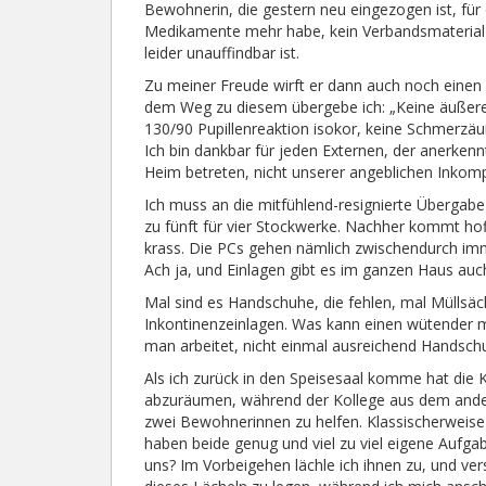
Bewohnerin, die gestern neu eingezogen ist, für
Medikamente mehr habe, kein Verbandsmaterial
leider unauffindbar ist.
Zu meiner Freude wirft er dann auch noch einen 
dem Weg zu diesem übergebe ich: „Keine äußeren
130/90 Pupillenreaktion isokor, keine Schmerzäuß
Ich bin dankbar für jeden Externen, der anerkenn
Heim betreten, nicht unserer angeblichen Inkomp
Ich muss an die mitfühlend-resignierte Übergabe 
zu fünft für vier Stockwerke. Nachher kommt hof
krass. Die PCs gehen nämlich zwischendurch immer
Ach ja, und Einlagen gibt es im ganzen Haus auc
Mal sind es Handschuhe, die fehlen, mal Mülls
Inkontinenzeinlagen. Was kann einen wütender ma
man arbeitet, nicht einmal ausreichend Handschu
Als ich zurück in den Speisesaal komme hat die 
abzuräumen, während der Kollege aus dem ande
zwei Bewohnerinnen zu helfen. Klassischerweise f
haben beide genug und viel zu viel eigene Aufgab
uns? Im Vorbeigehen lächle ich ihnen zu, und ve