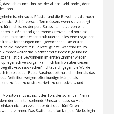
ass ich es nicht bin, bei der all das Geld landet, denn
destlohn.
egeheim ist ein raues Pflaster und die Bewohner, die noch
ss sie sich Gehör verschaffen müssen, wenn sie versorgt
h, für mich ist es der pure Stress. Ich hetze von einer
nderen, stoße ständig an meine Grenzen und höre die
ie müssen sich besser strukturieren, alles eine Frage der
tellten Anforderungen nicht gewachsen?“ Die ersten
ich die Nächste zur Toilette geleite, während ich im
 Zimmer weiter das Nachthemd zurecht lege und im
sziehe, ist die Bewohnerin im ersten Zimmer wieder
dpflegerisch versorgen kann. Ich bin froh über diesen
Begriff „Arsch abwischen“ richtet sich gegen die Würde
 ist selbst der Beste Ausdruck oftmals ehrlicher als das
d qua Definition weigert offenkundige Mängel als
 sind zu faul, zu unstrukturiert, zu unmotiviert, und
n Monotonie. Es ist nicht der Ton, der so an den Nerven
dern der dahinter stehende Umstand, dass so viele
 einfach nicht an zwei, oder drei oder fünf Orten
 Bewohnerzimmer. Das Stationstelefon klingelt. Die Kollegin