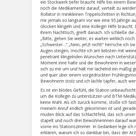
ein Stockwerk tiefer braucht Hilfe bei einem B
noch die Medikamente darauf, verteilt zu werden
Rollator in minikleinen Trippelschritten in Ri
mir jemals so langsam vor wie eine 95.Jährige a
Glocken klingeln und eine Kollegin Hilfe braucht
ihrem Nachttisch, greift danach. Ich schließe d
„Bitte, gehen Sie weiter, es warten wirklich noch 
„Schwester…“ „Nein, jetzt nicht!“ herrsche ich sie
Augen steigen, möchte ich am liebsten mit weine
penetrant klingelnden Wünschen nach Unterstüt
Moment inne halte und die Bewohnerin in wesentl
sich zu mir um und hält mir lächelnd ein mäßig gu
und quer über einem vorgedruckten Frühlingsmotiv
Bewohnerin stolz und ich lächle tapfer, auch we
Es ist ein blödes Gefühl, die Station unbeaufsich
um die Kollegin zu unterstützen und BTM-Medikam
keine Wahl. Als ich zurück komme, stoße ich f
meinem Anruf endlich gekommen ist und gerade 
müden Blick auf das Schlachtfeld, das sich unser
stapelt und noch drei Bewohnerinnen darauf war
vorne ins Stationszimmer. In Gedanken lege ich m
erklären, warum ich so dankbar bin, dass der Ar