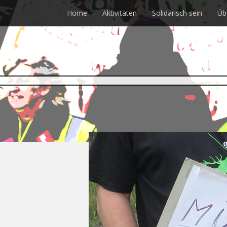
Skip
Home
Aktivitäten
Solidarisch sein
Üb
to
main
content