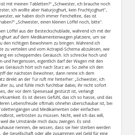
ist mit meinen Tabletten?“ „Schwester, ich brauche noch
ster, ich wollte aber Naturjoghurt, kein Fruchtjoghurt“,
wester, wir haben doch immer Fencheltee, das ist
haben?“ „Schwester, einen kleinen Löffel noch, bitte“.
inen Löffel aus der Besteckschublade, während ich mit der
joghurt auf dem Medikamentenwagen platziere, um sie
 den richtigen Bewohnern zu bringen. Während ich
te zu verteilen und vom Actrapid-Schema abzulesen, wie
Gang ein schepperndes Geräusch. Ich schrecke hoch und
hin-und hergerissen, eigentlich darf der Wagen mit den
as Geräusch hört sich nach Sturz an. So ziehe ich den
griff der nächsten Bewohner, dann renne ich dem
direkt an der Tür ruft mir hinterher: „Schwester, ich
ulter zu, und fühle mich furchtbar dabei, ihr nicht sofort
s, der vor dem Speisesaal gestürzt ist, verlangt
ksamkeit. Es ist dieses Gefühl, das ich so hasse, und das
eren Lebensfreude oftmals ohnehin überschaubar ist, bei
 Toilettengängen und Medikamenten oder einfachen
brot, vertrösten zu müssen. Nicht, weil ich das will,
n weil die Umstände mich dazu zwingen. Es sind
hause nennen, die wissen, dass sie hier sterben werden
, die Gesellschaft oder alle zusammen viel Geld für eine