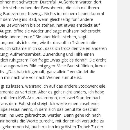
ewohner mit schwerem Durchfall. Außerdem warten dort
. Ich stehe neben der Bewohnerin, die sich mit ihrem
chtung Badezimmer bewegt. Nichts in meinem Leben kommt
uf dem Weg ins Bad, wenn gleichzeitig fünf andere
. Die Bewohnerin bleibt stehen, hat etwas entdeckt auf
ie Augen, öffne sie wieder und sage mühsam beherrscht:
viele andre Leute.“ Sie aber bleibt stehen, sagt
 an, und als ich sehe, wie ihr daraufhin Tränen in die
n. Ich schäme mich so, dass ich trotz den vielen anderen
zung, Aufmerksamkeit, Zuwendung und Hilfe einen
ich ruhigerem Ton frage: „Was gibt es denn?“. Sie dreht
t ausgemaltes Bild entgegen. Viele Buntstiftlinien, kreuz
. „Das hab ich gemalt, ganz allein.“ verkündet die
nn mir nach wie vor nach Weinen zumute ist.
tigt zu lassen, während ich auf das andere Stockwerk eile,
ente zu verteilen. Aber es geht nicht anders, ich habe
ast mit dem KVB-Arzt zusammen, der zwei Stunden nach
aus dem Fahrstuhl steigt. Ich werfe einen zusehends
 Speisesaal nennt, in dem sich das benutzte Geschirr
ten, ins Bett gebracht zu werden. Dann gehe ich nach
ir bereits die Worte zurecht, mit denen ich versuche zu
zt gekommen ist, auch mitten im größten Trubel: Zu der