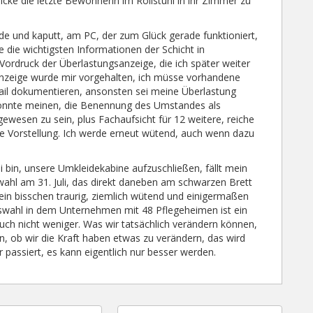
cke die letzte Bewohnerin im Rollstuhl in ihr Zimmer zu
üde und kaputt, am PC, der zum Glück gerade funktioniert,
die wichtigsten Informationen der Schicht in
 Vordruck der Überlastungsanzeige, die ich später weiter
anzeige wurde mir vorgehalten, ich müsse vorhandene
ail dokumentieren, ansonsten sei meine Überlastung
könnte meinen, die Benennung des Umstandes als
gewesen zu sein, plus Fachaufsicht für 12 weitere, reiche
e Vorstellung. Ich werde erneut wütend, auch wenn dazu
i bin, unsere Umkleidekabine aufzuschließen, fällt mein
wahl am 31. Juli, das direkt daneben am schwarzen Brett
, ein bisschen traurig, ziemlich wütend und einigermaßen
sratswahl in dem Unternehmen mit 48 Pflegeheimen ist ein
uch nicht weniger. Was wir tatsächlich verändern können,
n, ob wir die Kraft haben etwas zu verändern, das wird
 passiert, es kann eigentlich nur besser werden.