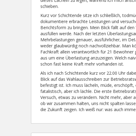
dieses Lächeln zu legen, während ich mich anschi
schieben.
Kurz vor Schichtende sitze ich schließlich, todm
dokumentiere erbrachte Leistungen und versuche 
Berichtsform zu bringen. Mein Blick fällt auf den
ausfüllen werde. Nach der letzten Überlastungs
Mehrbelastungen genauer, ausführlicher, im Det
weder glaubwürdig noch nachvollziehbar. Man 
Fachkraft allein verantwortlich für 21 Bewohner 
aus um eine Überlastung anzuzeigen. Welch naiv
schon fast keine Kraft mehr vorhanden ist.
Als ich nach Schichtende kurz vor 22.00 Uhr dabe
Blick auf das Wahlausschreiben zur Betriebsrats
befestigt ist. Ich muss lächeln, müde, erschöpft
fatalistisch, aber ich lächle. Die erste Betrieb
Versuch, etwas zu verändern. Nicht mehr, aber a
ob wir zusammen halten, uns nicht spalten lasse
die Zukunft zeigen. Ich weiß nur: was auch immer