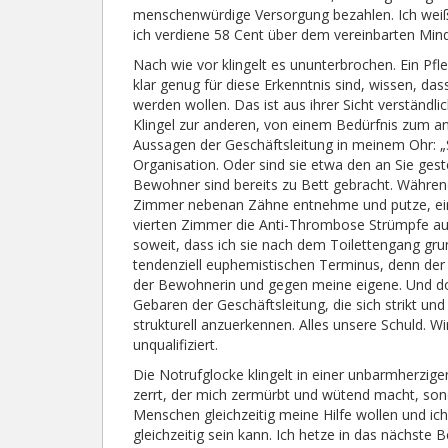
menschenwürdige Versorgung bezahlen. Ich weiß, d
ich verdiene 58 Cent über dem vereinbarten Min
Nach wie vor klingelt es ununterbrochen. Ein Pfl
klar genug für diese Erkenntnis sind, wissen, da
werden wollen. Das ist aus ihrer Sicht verständlic
Klingel zur anderen, von einem Bedürfnis zum a
Aussagen der Geschäftsleitung in meinem Ohr: „S
Organisation. Oder sind sie etwa den an Sie ges
Bewohner sind bereits zu Bett gebracht. Während 
Zimmer nebenan Zähne entnehme und putze, ein
vierten Zimmer die Anti-Thrombose Strümpfe au
soweit, dass ich sie nach dem Toilettengang grun
tendenziell euphemistischen Terminus, denn der 
der Bewohnerin und gegen meine eigene. Und doch
Gebaren der Geschäftsleitung, die sich strikt un
strukturell anzuerkennen. Alles unsere Schuld. Wir
unqualifiziert.
Die Notrufglocke klingelt in einer unbarmherzige
zerrt, der mich zermürbt und wütend macht, son
Menschen gleichzeitig meine Hilfe wollen und ich
gleichzeitig sein kann. Ich hetze in das nächste