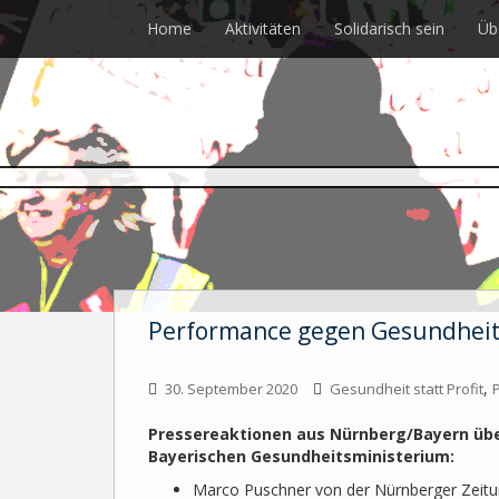
Skip
Home
Aktivitäten
Solidarisch sein
Üb
to
main
content
Performance gegen Gesundheit
,
30. September 2020
Gesundheit statt Profit
Pressereaktionen aus Nürnberg/Bayern übe
Bayerischen Gesundheitsministerium:
Marco Puschner von der Nürnberger Zeitun