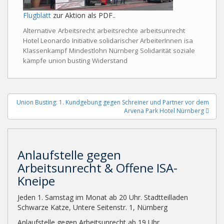
Flugblatt
zur Aktion als PDF..
Alternative
Arbeitsrecht
arbeitsrechte
arbeitsunrecht
Hotel Leonardo
Initiative solidarischer ArbeiterInnen
isa
Klassenkampf
Mindestlohn
Nürnberg
Solidarität
soziale
kämpfe
union busting
Widerstand
Beitragsnavigation
Union Busting: 1. Kundgebung gegen Schreiner und Partner vor dem
Arvena Park Hotel Nürnberg
Anlaufstelle gegen
Arbeitsunrecht & Offene ISA-
Kneipe
Jeden 1. Samstag im Monat ab 20 Uhr. Stadtteilladen
Schwarze Katze, Untere Seitenstr. 1, Nürnberg
Anlaufstelle gegen Arbeitsunrecht ab 19 Uhr.