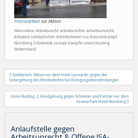
Presseartikel
zur Aktion
Alternative
Arbeitsrecht
arbeitsrechte
arbeitsunrecht
Initiative solidarischer ArbeiterInnen
isa
Klassenkampf
Nürnberg
Solidarität
soziale kämpfe
union busting
Widerstand
Beitragsnavigation
Solidarisch: Aktion vor dem Hotel Leonardo gegen die
Untergehung des Mindestlohns bei Reinigungsdienstleistungen
Union Busting: 2. Kundgebung gegen Schreiner und Partner vor dem
Arvena Park Hotel Nürnberg
Anlaufstelle gegen
Arbeitsunrecht & Offene ISA-